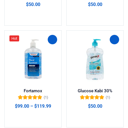
Valorado en
$
50.00
$
50.00
5.00
de 5
Añadir al carrito
Añadir al carrito
Hot
Fortamox
Glucose Kabi 30%
(1)
(1)
Valorado en
Valorado en
$
99.00
–
$
119.99
$
50.00
5.00
de 5
5.00
de 5
Seleccionar opciones
Añadir al carrito