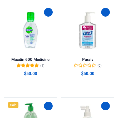
Macdin 600 Medicine
Paraiv
(1)
(0)
Valorado en
$
50.00
$
50.00
5.00
de 5
Añadir al carrito
Añadir al carrito
Sale