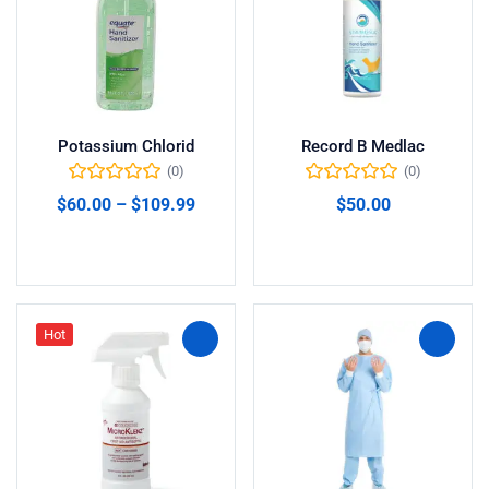
Potassium Chlorid
Record B Medlac
(0)
(0)
$
60.00
–
$
109.99
$
50.00
Seleccionar opciones
Añadir al carrito
Hot