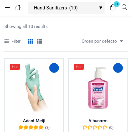
0
Login
Showing all 10 results
Enter your username and password to login.
Orden por defecto
Filter
Hot
Hot
Remember me
Lost password?
Adant Meiji
Albunorm
(3)
(0)