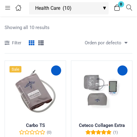
0
Login
Showing all 10 results
Enter your username and password to login.
Orden por defecto
Filter
Sale
Remember me
Lost password?
Carbo TS
Ceteco Collagen Extra
(0)
(1)