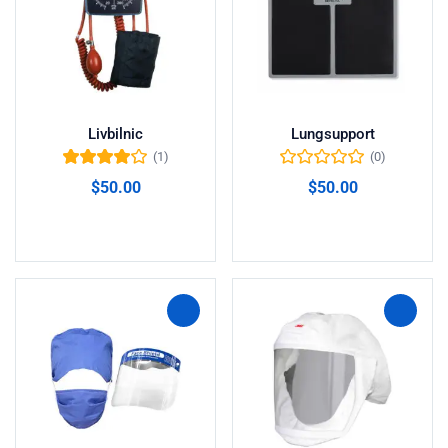
Livbilnic
Lungsupport
(1)
(0)
Valorado en
$
50.00
$
50.00
4.00
de 5
Añadir al carrito
Añadir al carrito