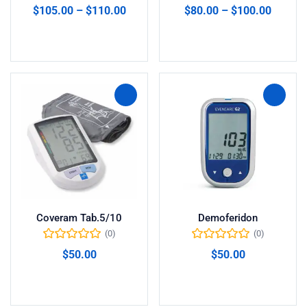
Valorado en
$
105.00
–
$
110.00
$
80.00
–
$
100.00
5.00
de 5
Seleccionar opciones
Seleccionar opciones
Coveram Tab.5/10
Demoferidon
(0)
(0)
$
50.00
$
50.00
Añadir al carrito
Añadir al carrito