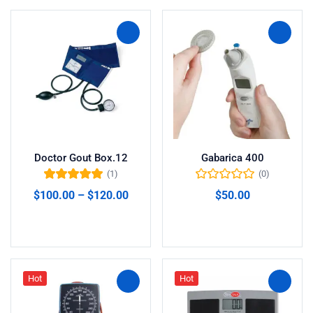
Doctor Gout Box.12
Gabarica 400
(1)
(0)
Valorado en
$
100.00
–
$
120.00
$
50.00
5.00
de 5
Seleccionar opciones
Añadir al carrito
Hot
Hot