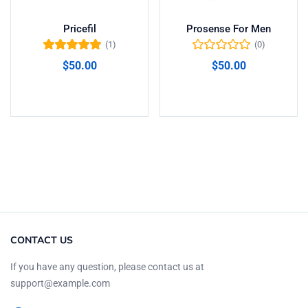
Pricefil
Prosense For Men
(1)
(0)
Valorado en
$
50.00
$
50.00
5.00
de 5
Añadir al carrito
Añadir al carrito
CONTACT US
If you have any question, please contact us at
support@example.com