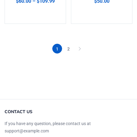
$
60.00
–
$
109.99
$
50.00
5.00
de 5
Seleccionar opciones
Añadir al carrito
1
2
CONTACT US
If you have any question, please contact us at
support@example.com