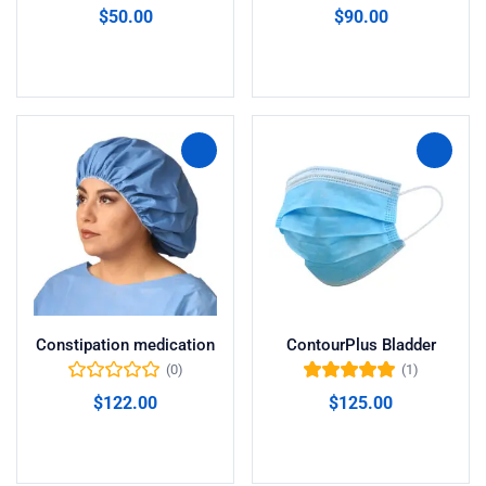
Valorado en
$
50.00
$
90.00
5.00
de 5
Añadir al carrito
Añadir al carrito
Constipation medication
ContourPlus Bladder
(0)
(1)
Valorado en
$
122.00
$
125.00
5.00
de 5
Añadir al carrito
Añadir al carrito