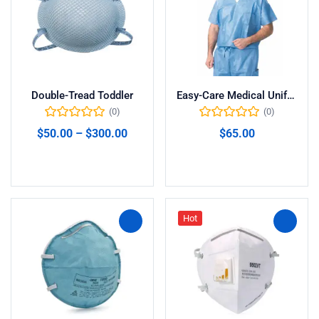
Double-Tread Toddler
Easy-Care Medical Uniforms
(0)
(0)
$
50.00
–
$
300.00
$
65.00
Ver productos
Añadir al carrito
Hot