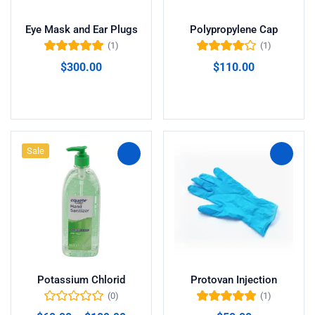
Eye Mask and Ear Plugs
Polypropylene Cap
(1)
(1)
Valorado en
Valorado en
$
300.00
$
110.00
5.00
de 5
4.00
de 5
Añadir al carrito
Añadir al carrito
Sale
Potassium Chlorid
Protovan Injection
(0)
(1)
Valorado en