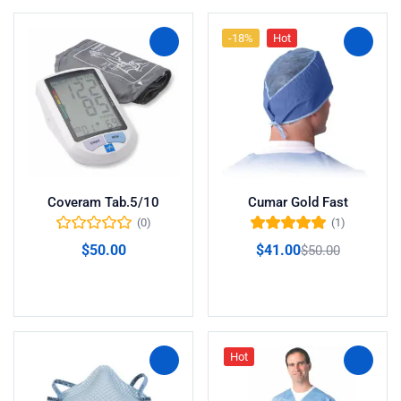
-18%
Hot
Coveram Tab.5/10
Cumar Gold Fast
(0)
(1)
Valorado en
$
50.00
$
41.00
$
50.00
5.00
de 5
Añadir al carrito
Añadir al carrito
Hot