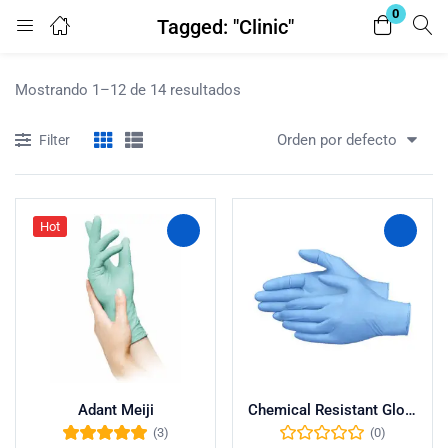
0
Tagged: "Clinic"
Login
Mostrando 1–12 de 14 resultados
Enter your username and password to login.
Orden por defecto
Filter
Hot
Remember me
Lost password?
Adant Meiji
Chemical Resistant Gloves
(3)
(0)